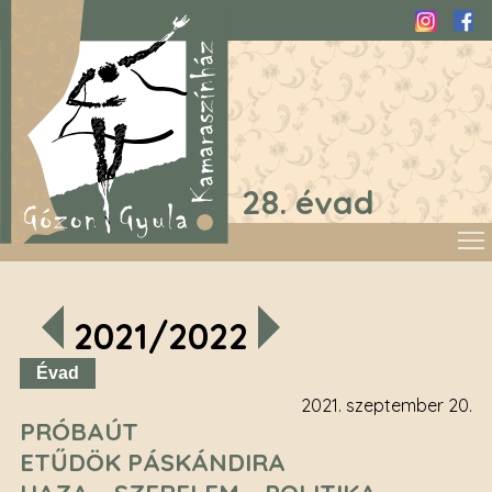
Instagra
Fac
28. évad
2021/2022
Évad
2021. szeptember 20.
PRÓBAÚT
ETŰDÖK PÁSKÁNDIRA