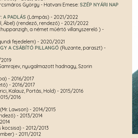
orcsmáros György - Hatvani Emese:
SZÉP NYÁRI NAP
r:
A PADLÁS
(Lámpás)
- 2021/2022
l, Ábel) (rendező, rendező)
- 2021/2022
huppanzigh, a német műértő villanyszerelő )
-
gundi fejedelem)
- 2020/2021
GY A CSÁBÍTÓ PILLANGÓ
(Ruzante, paraszt)
-
/2019
s Samrajev, nyugalmazott hadnagy, Szorin
pa)
- 2016/2017
ető)
- 2016/2017
rici, Kalauz, Portás, Hold)
- 2015/2016
2015/2016
(Mr. Lawson)
- 2014/2015
rendező)
- 2013/2014
/2014
 kocsisa)
- 2012/2013
sember)
- 2011/2012