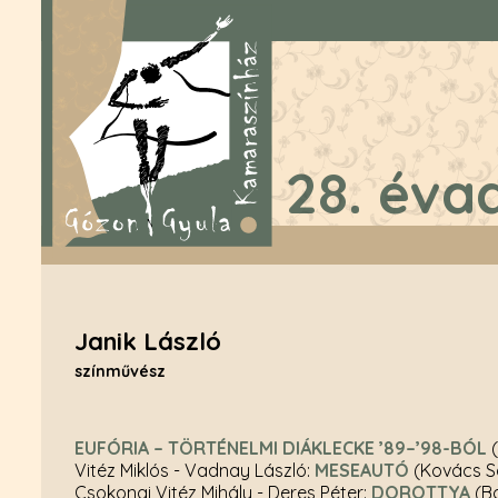
28. éva
Janik László
színművész
EUFÓRIA – TÖRTÉNELMI DIÁKLECKE ’89–’98-BÓL
(
Vitéz Miklós - Vadnay László:
MESEAUTÓ
(Kovács S
Csokonai Vitéz Mihály - Deres Péter:
DOROTTYA
(B