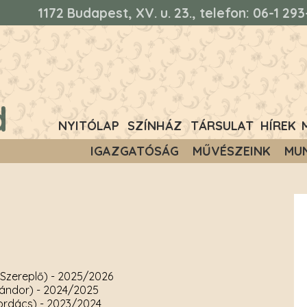
1172 Budapest, XV. u. 23., telefon: 06-1 2
d
NYITÓLAP
SZÍNHÁZ
TÁRSULAT
HÍREK
IGAZGATÓSÁG
MŰVÉSZEINK
MU
Szereplő)
- 2025/2026
ándor)
- 2024/2025
ordács)
- 2023/2024