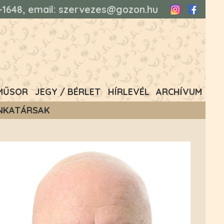
93-1648, email: szervezes@gozon.hu
Instagram
Faceboo
MŰSOR
JEGY / BÉRLET
HÍRLEVÉL
ARCHÍVUM
NKATÁRSAK