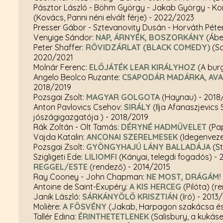
Pásztor László - Böhm György - Jakab György - K
(Kovács, Panni néni elvált férje)
- 2022/2023
Presser Gábor - Sztevanovity Dusán - Horváth Péte
Venyige Sándor:
NAP, ÁRNYÉK, BOSZORKÁNY
(Ábe
Peter Shaffer:
RÖVIDZÁRLAT (BLACK COMEDY)
(Sc
2020/2021
Molnár Ferenc:
ELŐJÁTÉK LEAR KIRÁLYHOZ
(A bur
Angelo Beolco Ruzante:
CSAPODÁR MADÁRKA, AVA
2018/2019
Pozsgai Zsolt:
MAGYAR GOLGOTA
(Haynau)
- 2018
Anton Pavlovics Csehov:
SIRÁLY
(Ilja Afanaszjevic
jószágigazgatója )
- 2018/2019
Rák Zoltán - Olt Tamás:
DÉRYNÉ HADMŰVELET
(Pa
Vajda Katalin:
ANCONAI SZERELMESEK
(Idegenvez
Pozsgai Zsolt:
GYÖNGYHAJÚ LÁNY BALLADÁJA
(St
Szigligeti Ede:
LILIOMFI
(Kányai, telegdi fogadós)
- 
REGGEL/ESTE
(rendező)
- 2014/2015
Ray Cooney - John Chapman:
NE MOST, DRÁGÁM!
Antoine de Saint-Exupéry:
A KIS HERCEG
(Pilóta) (
Janik László:
SÁRKÁNYÖLŐ KRISZTIÁN
(író)
- 2013
Molière:
A FÖSVÉNY
(Jakab, Harpagon szakácsa és
Tallér Edina:
ÉRINTHETETLENEK
(Salisbury, a kuká