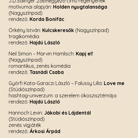
J.D.Salinger
Zabhegyező
című regényének
motívumai alapján:
Holden nyugtalansága
(Nagyszínpad)
rendező:
Korda Bonifác
Örkény István:
Kulcskeresők
(Nagyszínpad)
tragikomédia
rendező:
Hajdú László
Neil Simon – Marvin Hamlisch:
Kapj el!
(Nagyszínpad)
romantikus, zenés komédia
rendező:
Tasnádi Csaba
Győrfi Kata-Garaczi László – Falussy Lilla:
Love me
(Stúdiószínpad)
hashtag-univerzum: a szerelem ökoszisztémája
rendező:
Hajdú László
Hannoch Levin:
Jákobi és Lájdentál
(Stúdiószínpad)
zenés vígjáték
rendező:
Árkosi Árpád