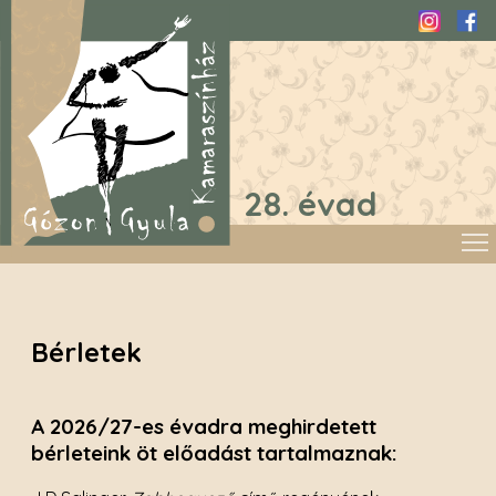
Instagra
Fac
28. évad
Bérletek
A 2026/27-es évadra meghirdetett
bérleteink öt előadást tartalmaznak: