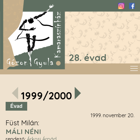
Instagra
Fac
28. évad
1999/2000
Évad
1999. november 20.
Füst Milán
MÁLI NÉNI
rendező
:
Árkosi Árpád