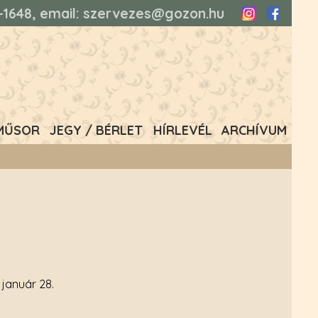
93-1648, email: szervezes@gozon.hu
Instagram
Faceboo
MŰSOR
JEGY / BÉRLET
HÍRLEVÉL
ARCHÍVUM
 január 28.