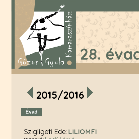
28. éva
2015/2016
Évad
Szigligeti Ede
LILIOMFI