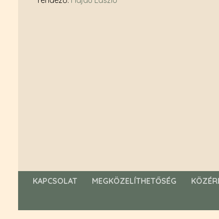
rendező
:
Hajdú László
KAPCSOLAT
MEGKÖZELÍTHETŐSÉG
KÖZÉR