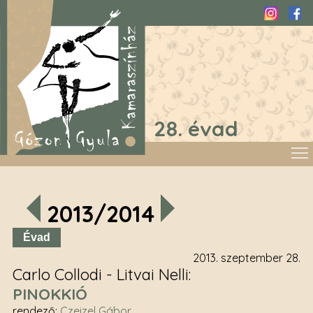
Instagra
Fac
28. évad
2013/2014
Évad
2013. szeptember 28.
Carlo Collodi - Litvai Nelli
PINOKKIÓ
rendező
:
Czeizel Gábor