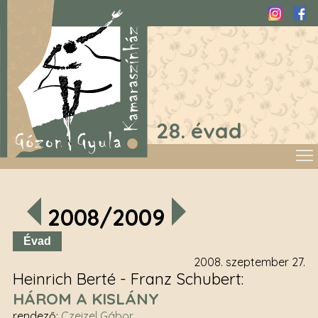
Instagra
Fac
28. évad
2008/2009
Évad
2008. szeptember 27.
Heinrich Berté - Franz Schubert
HÁROM A KISLÁNY
rendező
:
Czeizel Gábor