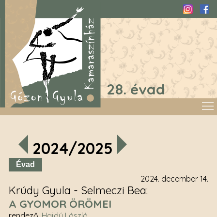
Instagra
Fac
28. évad
2024/2025
Évad
2024. december 14.
Krúdy Gyula - Selmeczi Bea
A GYOMOR ÖRÖMEI
rendező
:
Hajdú László