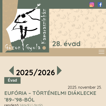
Instagra
Fac
28. évad
2025/2026
Évad
2025. november 25.
EUFÓRIA – TÖRTÉNELMI DIÁKLECKE
’89–’98-BÓL
rendező
:
Hajdú László