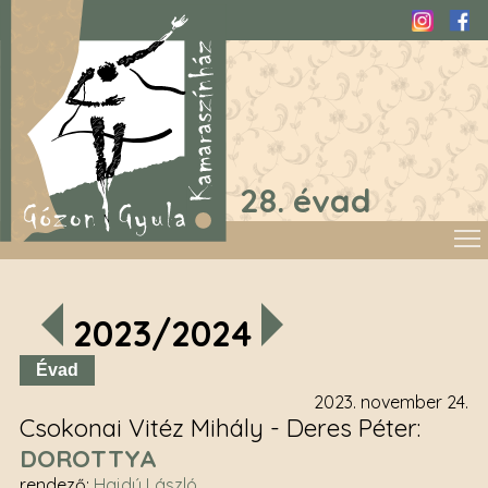
Instagra
Fac
28. évad
2023/2024
Évad
2023. november 24.
Csokonai Vitéz Mihály - Deres Péter
DOROTTYA
rendező
:
Hajdú László