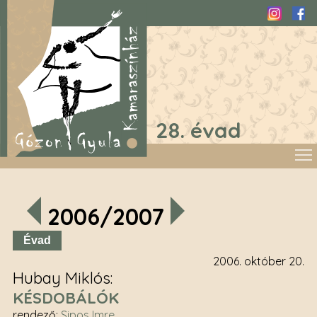
Instagra
Fac
28. évad
2006/2007
Évad
2006. október 20.
Hubay Miklós
KÉSDOBÁLÓK
rendező
:
Sipos Imre