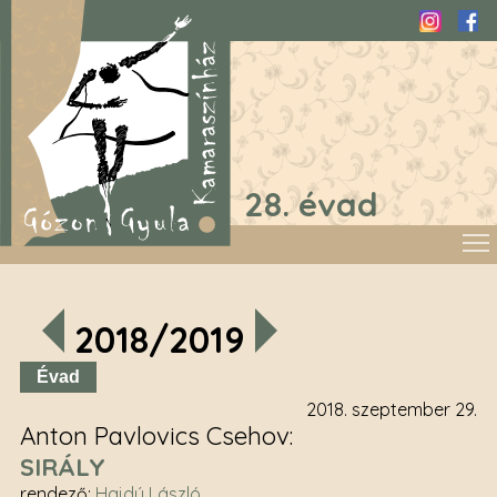
Instagra
Fac
28. évad
2018/2019
Évad
2018. szeptember 29.
Anton Pavlovics Csehov
SIRÁLY
rendező
:
Hajdú László