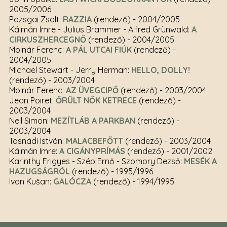
2005/2006
Pozsgai Zsolt:
RAZZIA
(rendező)
- 2004/2005
Kálmán Imre - Julius Brammer - Alfred Grünwald:
A
CIRKUSZHERCEGNŐ
(rendező)
- 2004/2005
Molnár Ferenc:
A PÁL UTCAI FIÚK
(rendező)
-
2004/2005
Michael Stewart - Jerry Herman:
HELLO, DOLLY!
(rendező)
- 2003/2004
Molnár Ferenc:
AZ ÜVEGCIPŐ
(rendező)
- 2003/2004
Jean Poiret:
ŐRÜLT NŐK KETRECE
(rendező)
-
2003/2004
Neil Simon:
MEZÍTLÁB A PARKBAN
(rendező)
-
2003/2004
Tasnádi István:
MALACBEFŐTT
(rendező)
- 2003/2004
Kálmán Imre:
A CIGÁNYPRÍMÁS
(rendező)
- 2001/2002
Karinthy Frigyes - Szép Ernő - Szomory Dezső:
MESÉK A
HAZUGSÁGRÓL
(rendező)
- 1995/1996
Ivan Kušan:
GALÓCZA
(rendező)
- 1994/1995