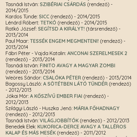
Tasnádi István:
SZIBÉRIAI CSÁRDÁS
(rendező)
-
2014/2015
Kardos Tünde:
SICC
(rendező)
- 2014/2015
Lénárd Róbert:
TETKÓ
(rendező)
- 2014/2015
Ratkó József:
SEGÍTSD A KIRÁLYT!
(társrendező)
-
2013/2014
Paul Maar:
TESSÉK ENGEM MEGMENTENI!
(rendező)
-
2013/2014
Fábri Péter - Vajda Katalin:
ANCONAI SZERELMESEK 2
(rendező)
- 2013/2014
Tasnádi István:
FINITO AVAGY A MAGYAR ZOMBI
(rendező)
- 2013/2014
Weöres Sándor:
CSALÓKA PÉTER
(rendező)
- 2013/2014
Bagossy László:
A SÖTÉTBEN LÁTÓ TÜNDÉR
(rendező)
- 2012/2013
Jókai Mór:
A KŐSZÍVŰ EMBER FIAI
(rendező)
-
2012/2013
Szilágyi László - Huszka Jenő:
MÁRIA FŐHADNAGY
(rendező)
- 2012/2013
Tasnádi István:
VILÁGJOBBÍTÓK
(rendező)
- 2012/2013
Benedek Elek:
KUKORICA-DERCE AVAGY A TALLÉROS
KALAP ÉS MÁS MESÉK
(rendező)
- 2011/2012