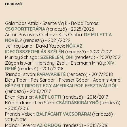
rendező
Galambos Attila - Szente Vajk - Bolba Tamás:
CSOPORTTERÁPIA
(rendező)
- 2025/2026
Anton Pavlovics Csehov - Kiss Csaba:
DE MI LETT A
NŐVEL?
(rendező)
- 2021/2022
Jeffrey Lane - David Yazbek:
NŐK AZ
IDEGÖSSZEOMLÁS SZÉLÉN
(rendező)
- 2020/2021
Murray Schisgal:
SZERELEM, ÓH!
(rendező)
- 2020/2021
Zágon István - Harsányi Zsolt - Eisemann Mihály:
XIV.
RENÉ
(rendező)
- 2017/2018
Tasnádi István:
PARAVARIETÉ
(rendező)
- 2017/2018
Déry Tibor - Pós Sándor - Presser Gábor - Adamis Anna:
KÉPZELT RIPORT EGY AMERIKAI POP FESZTIVÁLRÓL
(rendező)
- 2016/2017
Erich Kästner:
A KÉT LOTTI
(rendező)
- 2016/2017
Kálmán Imre - Leo Stein:
CSÁRDÁSKIRÁLYNŐ
(rendező)
- 2015/2016
Francis Veber:
BALFÁCÁNT VACSORÁRA!
(rendező)
-
2015/2016
Molnár Ferenc:
AZ ÖRDÖG
(rendező)
- 2015/2016