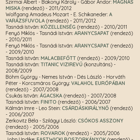
Szirmai Albert - Bakonyi Károly - Gábor Andor:
MÁGNÁS
MISKA
(rendező)
- 2011/2012
Wolfgang Amadeus Mozart - E. Schikaneder:
A
VARÁZSFUVOLA
(rendező)
- 2011/2012
Tasnádi István:
KÖZELLENSÉG
(rendező)
- 2010/2011
Fenyő Miklós - Tasnádi István:
ARANYCSAPAT
(rendező)
- 2010/2011
Fenyő Miklós - Tasnádi István:
ARANYCSAPAT
(rendező)
- 2009/2010
Tasnádi István:
MALACBEFŐTT
(rendező)
- 2009/2010
Tasnádi István:
TITANIC VIZIREVŰ
(konzultáns)
-
2008/2009
Böhm György - Nemes István - Dés László - Horváth
Péter - Korcsmáros György:
VALAHOL EURÓPÁBAN
(rendező)
- 2007/2008
Csukás István:
ÁGACSKA
(rendező)
- 2007/2008
Tasnádi István:
FINITO
(rendező)
- 2006/2007
Kálmán Imre - Leo Stein:
CSÁRDÁSKIRÁLYNŐ
(rendező)
- 2006/2007
Zerkovitz Béla - Szilágyi László:
CSÓKOS ASSZONY
(rendező)
- 2005/2006
Tasnádi István:
ROVAROK
(rendező)
- 2005/2006
John Updike:
EASTWICKI BOSZORKÁNYOK
(rendező)
-