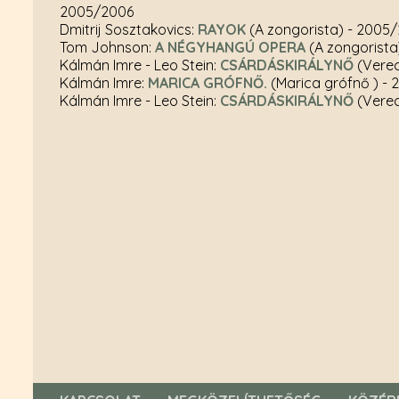
2005/2006
Dmitrij Sosztakovics:
RAYOK
(A zongorista)
- 2005
Tom Johnson:
A NÉGYHANGÚ OPERA
(A zongorist
Kálmán Imre - Leo Stein:
CSÁRDÁSKIRÁLYNŐ
(Verec
Kálmán Imre:
MARICA GRÓFNŐ.
(Marica grófnő )
- 
Kálmán Imre - Leo Stein:
CSÁRDÁSKIRÁLYNŐ
(Verec