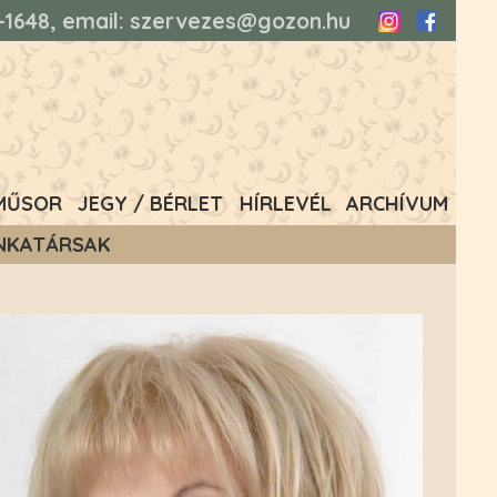
93-1648, email: szervezes@gozon.hu
Instagram
Faceboo
MŰSOR
JEGY / BÉRLET
HÍRLEVÉL
ARCHÍVUM
NKATÁRSAK