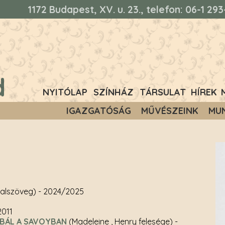
1172 Budapest, XV. u. 23., telefon: 06-1 2
d
NYITÓLAP
SZÍNHÁZ
TÁRSULAT
HÍREK
IGAZGATÓSÁG
MŰVÉSZEINK
MU
alszöveg)
- 2024/2025
2011
BÁL A SAVOYBAN
(Madeleine , Henry felesége)
-