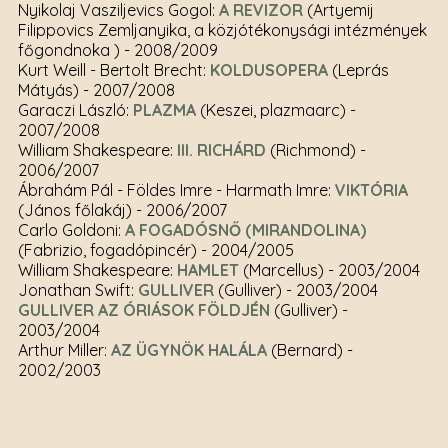
Nyikolaj Vasziljevics Gogol:
A REVIZOR
(Artyemij
Filippovics Zemljanyika, a közjótékonysági intézmények
főgondnoka )
- 2008/2009
Kurt Weill - Bertolt Brecht:
KOLDUSOPERA
(Leprás
Mátyás)
- 2007/2008
Garaczi László:
PLAZMA
(Keszei, plazmaarc)
-
2007/2008
William Shakespeare:
III. RICHÁRD
(Richmond)
-
2006/2007
Ábrahám Pál - Földes Imre - Harmath Imre:
VIKTÓRIA
(János főlakáj)
- 2006/2007
Carlo Goldoni:
A FOGADÓSNŐ (MIRANDOLINA)
(Fabrizio, fogadópincér)
- 2004/2005
William Shakespeare:
HAMLET
(Marcellus)
- 2003/2004
Jonathan Swift:
GULLIVER
(Gulliver)
- 2003/2004
GULLIVER AZ ÓRIÁSOK FÖLDJÉN
(Gulliver)
-
2003/2004
Arthur Miller:
AZ ÜGYNÖK HALÁLA
(Bernard)
-
2002/2003