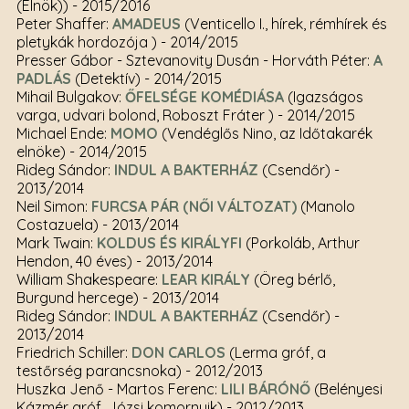
(Elnök))
- 2015/2016
Peter Shaffer:
AMADEUS
(Venticello I., hírek, rémhírek és
pletykák hordozója )
- 2014/2015
Presser Gábor - Sztevanovity Dusán - Horváth Péter:
A
PADLÁS
(Detektív)
- 2014/2015
Mihail Bulgakov:
ŐFELSÉGE KOMÉDIÁSA
(Igazságos
varga, udvari bolond, Roboszt Fráter )
- 2014/2015
Michael Ende:
MOMO
(Vendéglős Nino, az Időtakarék
elnöke)
- 2014/2015
Rideg Sándor:
INDUL A BAKTERHÁZ
(Csendőr)
-
2013/2014
Neil Simon:
FURCSA PÁR (NŐI VÁLTOZAT)
(Manolo
Costazuela)
- 2013/2014
Mark Twain:
KOLDUS ÉS KIRÁLYFI
(Porkoláb, Arthur
Hendon, 40 éves)
- 2013/2014
William Shakespeare:
LEAR KIRÁLY
(Öreg bérlő,
Burgund hercege)
- 2013/2014
Rideg Sándor:
INDUL A BAKTERHÁZ
(Csendőr)
-
2013/2014
Friedrich Schiller:
DON CARLOS
(Lerma gróf, a
testőrség parancsnoka)
- 2012/2013
Huszka Jenő - Martos Ferenc:
LILI BÁRÓNŐ
(Belényesi
Kázmér gróf, Józsi komornyik)
- 2012/2013