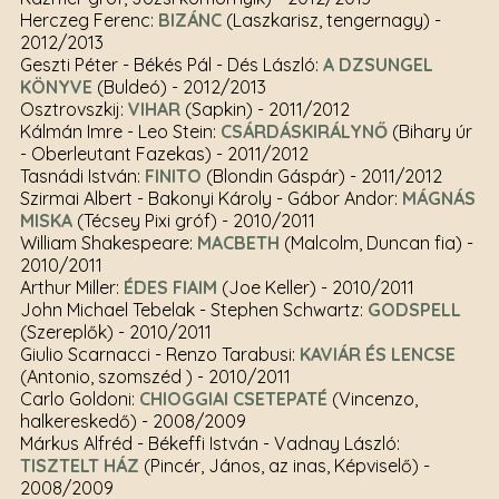
Herczeg Ferenc:
BIZÁNC
(Laszkarisz, tengernagy)
-
2012/2013
Geszti Péter - Békés Pál - Dés László:
A DZSUNGEL
KÖNYVE
(Buldeó)
- 2012/2013
Osztrovszkij:
VIHAR
(Sapkin)
- 2011/2012
Kálmán Imre - Leo Stein:
CSÁRDÁSKIRÁLYNŐ
(Bihary úr
- Oberleutant Fazekas)
- 2011/2012
Tasnádi István:
FINITO
(Blondin Gáspár)
- 2011/2012
Szirmai Albert - Bakonyi Károly - Gábor Andor:
MÁGNÁS
MISKA
(Técsey Pixi gróf)
- 2010/2011
William Shakespeare:
MACBETH
(Malcolm, Duncan fia)
-
2010/2011
Arthur Miller:
ÉDES FIAIM
(Joe Keller)
- 2010/2011
John Michael Tebelak - Stephen Schwartz:
GODSPELL
(Szereplők)
- 2010/2011
Giulio Scarnacci - Renzo Tarabusi:
KAVIÁR ÉS LENCSE
(Antonio, szomszéd )
- 2010/2011
Carlo Goldoni:
CHIOGGIAI CSETEPATÉ
(Vincenzo,
halkereskedő)
- 2008/2009
Márkus Alfréd - Békeffi István - Vadnay László:
TISZTELT HÁZ
(Pincér, János, az inas, Képviselő)
-
2008/2009