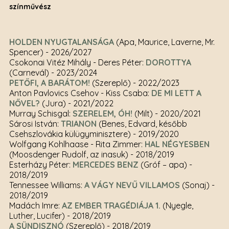
színművész
HOLDEN NYUGTALANSÁGA
(Apa, Maurice, Laverne, Mr.
Spencer)
- 2026/2027
Csokonai Vitéz Mihály - Deres Péter:
DOROTTYA
(Carnevál)
- 2023/2024
PETŐFI, A BARÁTOM!
(Szereplő)
- 2022/2023
Anton Pavlovics Csehov - Kiss Csaba:
DE MI LETT A
NŐVEL?
(Jura)
- 2021/2022
Murray Schisgal:
SZERELEM, ÓH!
(Milt)
- 2020/2021
Sárosi István:
TRIANON
(Benes, Edvard, később
Csehszlovákia külügyminisztere)
- 2019/2020
Wolfgang Kohlhaase - Rita Zimmer:
HAL NÉGYESBEN
(Moosdenger Rudolf, az inasuk)
- 2018/2019
Esterházy Péter:
MERCEDES BENZ
(Gróf – apa)
-
2018/2019
Tennessee Williams:
A VÁGY NEVŰ VILLAMOS
(Sonaj)
-
2018/2019
Madách Imre:
AZ EMBER TRAGÉDIÁJA 1.
(Nyegle,
Luther, Lucifer)
- 2018/2019
A SÜNDISZNÓ
(Szereplő)
- 2018/2019