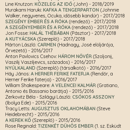
Line Knutzon:
KÖZELEG AZ IDŐ
(John)
- 2018/2019
Murakami Haruki:
KAFKA A TENGERPARTON
(Johnnie
Walker, negyvenes, Ocuka, idősebb kandúr)
- 2017/2018
SZEGÉNY EMBER ÉS A RÓKA
(rendező)
- 2017/2018
A SZEGÉNYEMBER ÉS A RÓKA
(rendező)
- 2017/2018
Jon Fosse:
HALÁL THÉBÁBAN
(Pásztor)
- 2017/2018
A KUTYÁCSKA
(Szereplő)
- 2017/2018
Márton László:
CARMEN
(Hadnagy, José elöljárója,
Őrvezető)
- 2016/2017
Anton Pavlovics Csehov:
HÁROM NŐVÉR
(Szoljonij,
Vaszilij Vasziljevics, százados)
- 2016/2017
NYÚLKALAND
(Szereplő) (társalkotó)
- 2016/2017
Háy János:
A HERNER FERIKE FATERJA
(Rendőr, a
Herner Ferike faterja)
- 2016/2017
William Shakespeare:
A VELENCEI KALMÁR
(Gratiano,
Antonio és Bassanio barátja)
- 2015/2016
Zerkovitz Béla - Szilágyi László:
CSÓKOS ASSZONY
(Ibolya Ede)
- 2015/2016
Tracy Letts:
AUGUSZTUS OKLAHOMÁBAN
(Steve
Heidebrecht)
- 2015/2016
A KEREK KŐ
(Szereplő)
- 2015/2016
Rose Reginald:
TIZENKÉT DÜHÖS EMBER
(1. sz. Esküdt