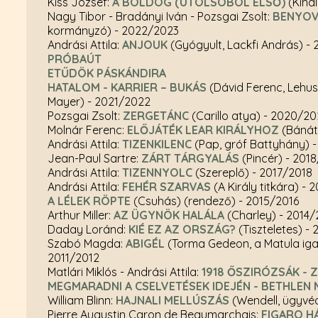
Kiss József:
A BOLDOG (UTOLSÓBÓL ELSŐ)
(Kihal
Nagy Tibor - Bradányi Iván - Pozsgai Zsolt:
BENYOV
kormányzó)
- 2022/2023
Andrási Attila:
ANJOUK
(Gyógyult, Lackfi András)
- 
PRÓBAÚT
ETŰDÖK PÁSKÁNDIRA
HATALOM - KARRIER – BUKÁS
(Dávid Ferenc, Lehus,
Mayer)
- 2021/2022
Pozsgai Zsolt:
ZERGETÁNC
(Carillo atya)
- 2020/20
Molnár Ferenc:
ELŐJÁTÉK LEAR KIRÁLYHOZ
(Bánáti
Andrási Attila:
TIZENKILENC
(Pap, gróf Battyhány)
Jean-Paul Sartre:
ZÁRT TÁRGYALÁS
(Pincér)
- 201
Andrási Attila:
TIZENNYOLC
(Szereplő)
- 2017/2018
Andrási Attila:
FEHÉR SZARVAS
(A Király titkára)
- 
A LÉLEK RÖPTE
(Csuhás) (rendező)
- 2015/2016
Arthur Miller:
AZ ÜGYNÖK HALÁLA
(Charley)
- 2014/
Daday Loránd:
KIÉ EZ AZ ORSZÁG?
(Tiszteletes)
- 
Szabó Magda:
ABIGÉL
(Torma Gedeon, a Matula iga
2011/2012
Matlári Miklós - Andrási Attila:
1918 ŐSZIRÓZSÁK -
MEGMARADNI A CSELVETÉSEK IDEJÉN - BETHLEN 
William Blinn:
HAJNALI MELLÚSZÁS
(Wendell, ügyvé
Pierre Augustin Caron de Beaumarchais:
FIGARO H