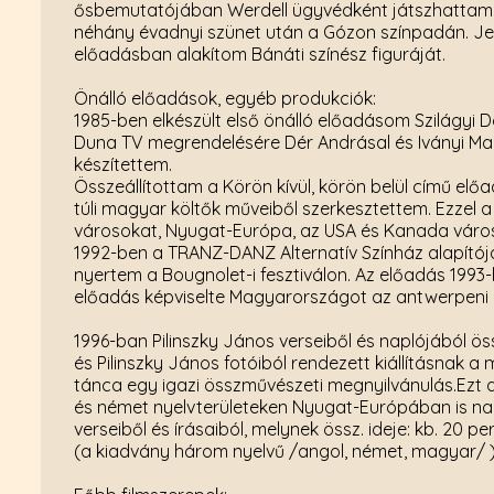
ősbemutatójában Werdell ügyvédként játszhattam f
néhány évadnyi szünet után a Gózon színpadán. Jele
előadásban alakítom Bánáti színész figuráját.
Önálló előadások, egyéb produkciók:
1985-ben elkészült első önálló előadásom Szilágyi
Duna TV megrendelésére Dér Andrásal és Iványi Marce
készítettem.
Összeállítottam a Körön kívül, körön belül című elő
túli magyar költők műveiből szerkesztettem. Ezze
városokat, Nyugat-Európa, az USA és Kanada város
1992-ben a TRANZ-DANZ Alternatív Színház alapítója
nyertem a Bougnolet-i fesztiválon. Az előadás 1993
előadás képviselte Magyarországot az antwerpeni ku
1996-ban Pilinszky János verseiből és naplójából ös
és Pilinszky János fotóiból rendezett kiállításnak a
tánca egy igazi összművészeti megnyilvánulás.Ez
és német nyelvterületeken Nyugat-Európában is nagy 
verseiből és írásaiból, melynek össz. ideje: kb. 20 
(a kiadvány három nyelvű /angol, német, magyar/ 