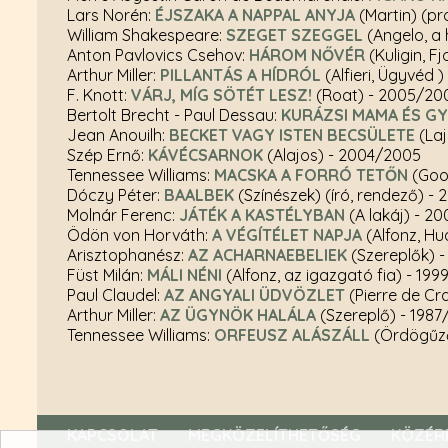
Lars Norén:
ÉJSZAKA A NAPPAL ANYJA
(Martin) (p
William Shakespeare:
SZEGET SZEGGEL
(Angelo, a 
Anton Pavlovics Csehov:
HÁROM NŐVÉR
(Kuligin, Fj
Arthur Miller:
PILLANTÁS A HÍDRÓL
(Alfieri, Ügyvéd )
F. Knott:
VÁRJ, MÍG SÖTÉT LESZ!
(Roat)
- 2005/20
Bertolt Brecht - Paul Dessau:
KURÁZSI MAMA ÉS G
Jean Anouilh:
BECKET VAGY ISTEN BECSÜLETE
(Laj
Szép Ernő:
KÁVÉCSARNOK
(Alajos)
- 2004/2005
Tennessee Williams:
MACSKA A FORRÓ TETŐN
(Goop
Dóczy Péter:
BAALBEK
(Színészek) (író, rendező)
- 
Molnár Ferenc:
JÁTÉK A KASTÉLYBAN
(A lakáj)
- 20
Ödön von Horváth:
A VÉGÍTÉLET NAPJA
(Alfonz, Hu
Arisztophanész:
AZ ACHARNAEBELIEK
(Szereplők)
-
Füst Milán:
MÁLI NÉNI
(Alfonz, az igazgató fia)
- 199
Paul Claudel:
AZ ANGYALI ÜDVÖZLET
(Pierre de C
Arthur Miller:
AZ ÜGYNÖK HALÁLA
(Szereplő)
- 1987
Tennessee Williams:
ORFEUSZ ALÁSZÁLL
(Ördögűz
KAPCSOLAT
MEGKÖZELÍTHETŐSÉG
KÖZÉR