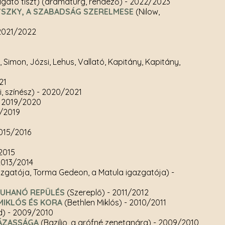
lgató tiszt) (dramaturg, rendező)
- 2022/2023
SZKY, A SZABADSÁG SZERELMESE
(Nilow,
2021/2022
 Simon, Józsi, Lehus, Vallató, Kapitány, Kapitány,
21
, színész)
- 2020/2021
- 2019/2020
8/2019
2015/2016
2015
2013/2014
zgatója, Torma Gedeon, a Matula igazgatója)
-
 ZUHANÓ REPÜLÉS
(Szereplő)
- 2011/2012
MIKLÓS ÉS KORA
(Bethlen Miklós)
- 2010/2011
d)
- 2009/2010
ÁZASSÁGA
(Bazilio, a grófné zenetanára)
- 2009/2010