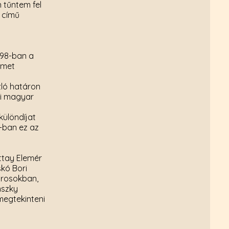
 tűntem fel
 című
998-ban a
lmet
zló határon
ei magyar
különdíjat
-ban ez az
attay Elemér
skó Bori
árosokban,
nszky
 megtekinteni