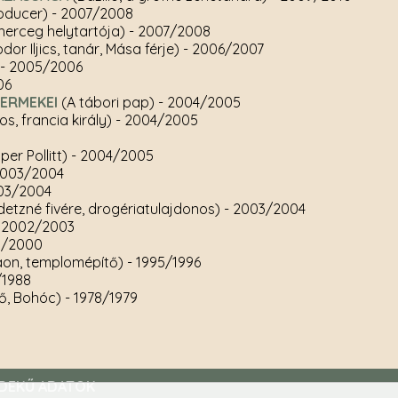
roducer)
- 2007/2008
herceg helytartója)
- 2007/2008
odor Iljics, tanár, Mása férje)
- 2006/2007
- 2005/2006
06
YERMEKEI
(A tábori pap)
- 2004/2005
os, francia király)
- 2004/2005
er Pollitt)
- 2004/2005
2003/2004
03/2004
detzné fivére, drogériatulajdonos)
- 2003/2004
 2002/2003
9/2000
raon, templomépítő)
- 1995/1996
/1988
ő, Bohóc)
- 1978/1979
DEKŰ ADATOK