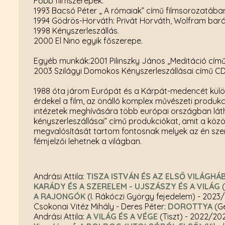
Főbb filmszerepek:
1993 Bacsó Péter „ A rómaiak” című filmsorozatában
1994 Gödrös-Horváth: Privát Horváth, Wolfram bar
1998 Kényszerleszállás.
2000 El Nino egyik főszerepe.
Egyéb munkák:2001 Pilinszky János „Meditáció cím
2003 Szilágyi Domokos Kényszerleszállásai című C
1988 óta járom Európát és a Kárpát-medencét kül
érdekel a film, az önálló komplex művészeti produk
intézetek meghívására több európai országban láth
kényszerleszállásai” című produkciókat, amit a köz
megvalósítását tartom fontosnak melyek az én szem
fémjelzői lehetnek a világban.
Andrási Attila:
TISZA ISTVÁN ÉS AZ ELSŐ VILÁGH
KARÁDY ÉS A SZERELEM - UJSZÁSZY ÉS A VILÁG
(
A RAJONGÓK
(I. Rákóczi György fejedelem)
- 2023
Csokonai Vitéz Mihály - Deres Péter:
DOROTTYA
(G
Andrási Attila:
A VILÁG ÉS A VÉGE
(Tiszt)
- 2022/20