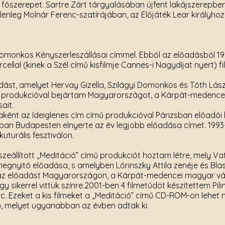
őszerepet. Sartre Zárt tárgyalásában újfent lakájszerepben
nleg Molnár Ferenc-szatírájában, az Előjáték Lear királyhoz
 Domonkos Kényszerleszállásai címmel. Ebből az előadásból 1
llal (kinek a Szél című kisfilmje Cannes-i Nagydíjat nyert) fi
adást, amelyet Hervay Gizella, Szilágyi Domonkos és Tóth Lás
l a produkcióval bejártam Magyarországot, a Kárpát-medenc
ait.
ként az Ideiglenes cím című produkcióval Párizsban előadói 
-ban Budapesten elnyerte az év legjobb előadása címet. 1993
turális fesztiválon.
szeállított „Meditáció” című produkciót hoztam létre, mely V
 megnyitó előadása, s amelyben Lőrinszky Attila zenéje és Bla
t az előadást Magyarországon, a Kárpát-medencei magyar v
sikerrel vittük színre.2001-ben 4 filmetűdöt készítettem Pili
perc. Ezeket a kis filmeket a „Meditáció” című CD-ROM-on lehet
), melyet ugyanabban az évben adtak ki.