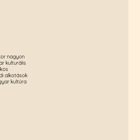
kor nagyon
r kulturális
okos
di alkotások
yar kultúra