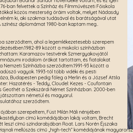
údiójában Bodnár Sándor növendéke voltam, és ez igen
6-ban felvettek a Színház és Filmművészeti Főiskola
gatókkal közös mesterség óráim voltak, melyet Nádasdy
elném ki, aki szakmai tudásával és barátságával utat
 A színész diplomámat 1980-ban kaptam meg..
ázba szerződtem, ahol a legemlékezetesebb szerepem
dezésében.1982-89 között a miskolci színházban
átszhattam: Karamazov testvérek Szmergyakovjától
mnáziumi irodalom órákat tartottam, és fiatalokat
en a Nemzeti Színházba szerződtem.1991-93 között a
dúszó vagyok. 1993-tól több vidéki és pesti
áza, Budapesten pedig főleg a Merlin és a József Attila
nter: Hazatérés - Teddy, Cloudel: Kezes - Coufontain
 és Geothét a Szekszárdi Német Színházban. 2000-ben
 játszottam németül és magyarul.
rsulatához szerződtem.
jában szerepeltem, Füst Milán Máli nénijében
a kastélyban című komédiájában lakáj voltam, Brecht
t lesz! című színdarabjában Roat. Lars Norén Éjszaka
Hajnali mellúszás című „high-tech” komédiájának magyarorsz