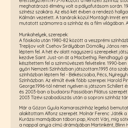
érettségiztem.1975-76 között a Nemzeti Színház st
meghatározó élmény volt a pályafutásom során. 197
színész szakára. Az első két évben a rendező hall
Kálmán vezetett. A tanárok közül Montágh Imrét em
mutatott számomra a színház és a film világában.
Munkahelyek, szerepek:
A főiskola után 1980-82 között a veszprémi szính
Trepljov volt Csehov Sirályában Dömölky János ren
léptem fel. A hét év alatt nagyszerű szerepeket j
kezdve Saint Just-on át a Macbethig. Rendhagyó gi
készítettem fel a színművészeti felvételire. 1990-b
győri Nemzeti Színházban játszottam.1993 óta szaba
színházban léptem fel - Békéscsaba, Pécs, Nyíregyh
Színházban. Az elmúlt évek főbb szerepei: Harold Pi
George.1996-tól német nyelven is játszom Schillert
és 2003-ban a budaörsi Passióban Pilátus szerepét
2003 Tízévi szabadúszás után a soproni színház tá
Már a Gózon Gyula Kamaraszínház legelső bemutató
alakítottam Alfonz szerepét. Molnár Ferenc Játék 
Kurázsi mamájában tábori pap, Knott Várj, míg söté
a nappal anyja című drámájában Martinként, Blinn 