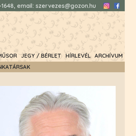
93-1648, email: szervezes@gozon.hu
Instagram
Faceboo
MŰSOR
JEGY / BÉRLET
HÍRLEVÉL
ARCHÍVUM
NKATÁRSAK