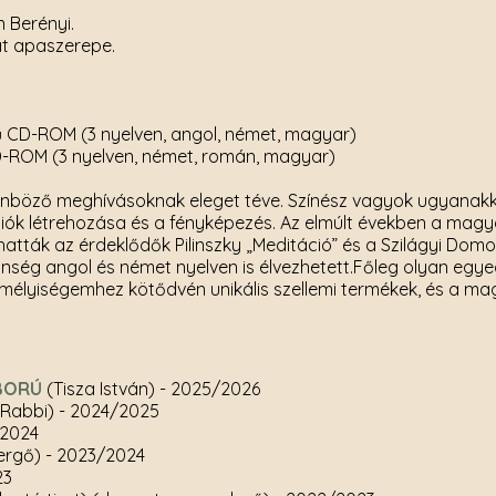
 Berényi.
át apaszerepe.
ű CD-ROM (3 nyelven, angol, német, magyar)
D-ROM (3 nyelven, német, román, magyar)
önböző meghívásoknak eleget téve. Színész vagyok ugyanak
ciók létrehozása és a fényképezés. Az elmúlt években a magya
atták az érdeklődők Pilinszky „Meditáció” és a Szilágyi Dom
önség angol és német nyelven is élvezhetett.Főleg olyan egye
élyiségemhez kötődvén unikális szellemi termékek, és a mag
ÁBORÚ
(Tisza István)
- 2025/2026
Rabbi)
- 2024/2025
/2024
ergő)
- 2023/2024
23