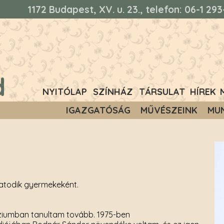
1172 Budapest, XV. u. 23., telefon: 06-1 2
d
NYITÓLAP
SZÍNHÁZ
TÁRSULAT
HÍREK
IGAZGATÓSÁG
MŰVÉSZEINK
MU
hatodik gyermekeként.
náziumban tanultam tovább. 1975-ben