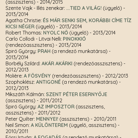
(asszisztens)
- 2014/2015
Szente Vajk - Illés zenekar:
...TIED A VILÁG!
(ügyelő)
-
2013/2014
Agatha Christie:
ÉS MÁR SENKI SEM, KORÁBBI CÍME TÍZ
KICSI NÉGER
(ügyelő)
- 2013/2014
Robert Thomas:
NYOLC NŐ
(ügyelő)
- 2013/2014
Carlo Collodi - Litvai Nelli:
PINOKKIÓ
(rendezőasszisztens)
- 2013/2014
Spiró György:
PRAH
(a rendező munkatársa)
-
2013/2014
Borbély Szilárd:
AKÁR AKÁRKI
(rendezőasszisztens)
-
2012/2013
Molière:
A FÖSVÉNY
(rendezőasszisztens)
- 2012/2013
Szophoklész:
ANTIGONÉ
(a rendező munkatársa)
-
2012/2013
Mikszáth Kálmán:
SZENT PÉTER ESERNYŐJE
(asszisztens)
- 2011/2012
Spiró György:
AZ IMPOSZTOR
(asszisztens,
asszisztens)
- 2011/2012
Peter Quilter:
MENNYEI!
(asszisztens)
- 2010/2011
Neil Simon:
A KÜLÖNTEREM
(ügyelő, asszisztens)
-
2010/2011
Eörsi István:
A FOGADÁS
(a rendező munkatársa)
-