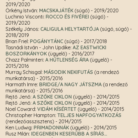
2019/2020
Örkény István:
MACSKAJÁTÉK
(súgó)
- 2019/2020
Luchinio Visconti:
ROCCO ÉS FIVÉREI
(súgó)
-
2019/2020
Székely János:
CALIGULA HELYTARTÓJA
(súgó, súgó)
-
2018/2019
Brian Friel:
POGÁNYTÁNC
(súgó)
- 2017/2018
Tasnádi István - John Updike:
AZ EASTWICKI
BOSZORKÁNYOK
(ügyelő)
- 2016/2017
Chazz Palminteri:
A HŰTLENSÉG ÁRA
(ügyelő)
-
2015/2016
Murray Schisgal:
MÁSODIK NEKIFUTÁS
(a rendező
munkatársa)
- 2015/2016
Harmath Imre:
BRIDGE/A NAGY JÁTSZMA
(a rendező
munkatársa)
- 2015/2016
Rejtő Jenő:
A SZŐKE CIKLON
(ügyelő)
- 2014/2015
Rejtő Jenő:
A SZŐKE CIKLON
(ügyelő)
- 2014/2015
Noel Coward:
VIDÁM KÍSÉRTET
(ügyelő)
- 2014/2015
Christopher Hampton:
TELJES NAPFOGYATKOZÁS
(rendezőasszisztens)
- 2014/2015
Ken Ludwig:
PRIMADONNÁK
(ügyelő)
- 2014/2015
Rusz Milán:
IDEGENBEN KESERŰBB A SÍRÁS…