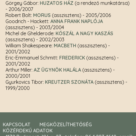
Görgey Gábor:
HUZATOS HÁZ
(a rendező munkatársa)
- 2006/2007
Robert Bolt:
MORUS
(asszisztens)
- 2005/2006
Goodrich - Hackett:
ANNA FRANK NAPLÓJA
(asszisztens)
- 2003/2004
Michel de Ghelderode:
KÓSZÁL A NAGY KASZÁS
(asszisztens)
- 2002/2003
William Shakespeare:
MACBETH
(asszisztens)
-
2001/2002
Eric-Emmanuel Schmitt:
FREDERICK
(asszisztens)
-
2001/2002
Arthur Miller:
AZ ÜGYNÖK HALÁLA
(asszisztens)
-
2000/2001
Gyurkovics Tibor:
KREUTZER SZONÁTA
(asszisztens)
-
1999/2000
KAPCSOLAT
MEGKÖZELÍTHETŐSÉG
KÖZÉRDEKŰ ADATOK