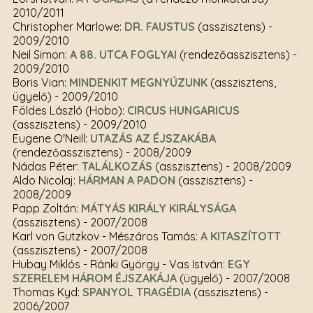
2010/2011
Christopher Marlowe:
DR. FAUSTUS
(asszisztens)
-
2009/2010
Neil Simon:
A 88. UTCA FOGLYAI
(rendezőasszisztens)
-
2009/2010
Boris Vian:
MINDENKIT MEGNYÚZUNK
(asszisztens,
ügyelő)
- 2009/2010
Földes László (Hobo):
CIRCUS HUNGARICUS
(asszisztens)
- 2009/2010
Eugene O'Neill:
UTAZÁS AZ ÉJSZAKÁBA
(rendezőasszisztens)
- 2008/2009
Nádas Péter:
TALÁLKOZÁS
(asszisztens)
- 2008/2009
Aldo Nicolaj:
HÁRMAN A PADON
(asszisztens)
-
2008/2009
Papp Zoltán:
MÁTYÁS KIRÁLY KIRÁLYSÁGA
(asszisztens)
- 2007/2008
Karl von Gutzkov - Mészáros Tamás:
A KITASZÍTOTT
(asszisztens)
- 2007/2008
Hubay Miklós - Ránki György - Vas István:
EGY
SZERELEM HÁROM ÉJSZAKÁJA
(ügyelő)
- 2007/2008
Thomas Kyd:
SPANYOL TRAGÉDIA
(asszisztens)
-
2006/2007