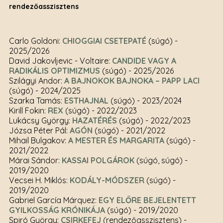
rendezőasszisztens
Carlo Goldoni:
CHIOGGIAI CSETEPATÉ
(súgó)
-
2025/2026
David Jakovljevic - Voltaire:
CANDIDE VAGY A
RADIKÁLIS OPTIMIZMUS
(súgó)
- 2025/2026
Szilágyi Andor:
A BAJNOKOK BAJNOKA – PAPP LACI
(súgó)
- 2024/2025
Szarka Tamás:
ESTHAJNAL
(súgó)
- 2023/2024
Kirill Fokin:
REX
(súgó)
- 2022/2023
Lukácsy György:
HAZATÉRÉS
(súgó)
- 2022/2023
Józsa Péter Pál:
AGÓN
(súgó)
- 2021/2022
Mihail Bulgakov:
A MESTER ÉS MARGARITA
(súgó)
-
2021/2022
Márai Sándor:
KASSAI POLGÁROK
(súgó, súgó)
-
2019/2020
Vecsei H. Miklós:
KODÁLY-MÓDSZER
(súgó)
-
2019/2020
Gabriel García Márquez:
EGY ELŐRE BEJELENTETT
GYILKOSSÁG KRÓNIKÁJA
(súgó)
- 2019/2020
Spiró György:
CSIRKEFEJ
(rendezőasszisztens)
-