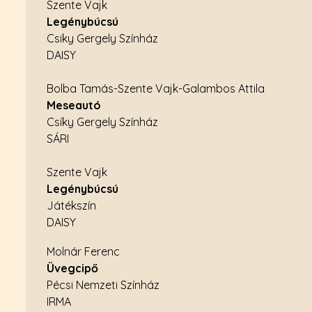
Szente Vajk
Legénybúcsú
Csiky Gergely Színház
DAISY
Bolba Tamás-Szente Vajk-Galambos Attila
Meseautó
Csíky Gergely Színház
SÁRI
Szente Vajk
Legénybúcsú
Játékszín
DAISY
Molnár Ferenc
Üvegcipő
Pécsi Nemzeti Színház
IRMA