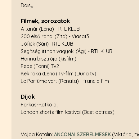
Daisy
Filmek, sorozatok
A tanár (Léna) - RTL KLUB
200 első randi (Zita) - Viasat3
Jófiúk (Sári) -RTL KLUB
Segítség itthon vagyok! (Ági) - RTL KLUB
Hanna bisztrója (kisfilm)
Pepe (Fanni) Tv2
Kék róka (Léna) Tv-film (Duna tv)
Le Parfüme vert (Renata) - francia film
Díjak
Farkas-Ratkó díj
London shorts film festival (Best actress)
Vajda Katalin:
ANCONAI SZERELMESEK
(Viktória, m