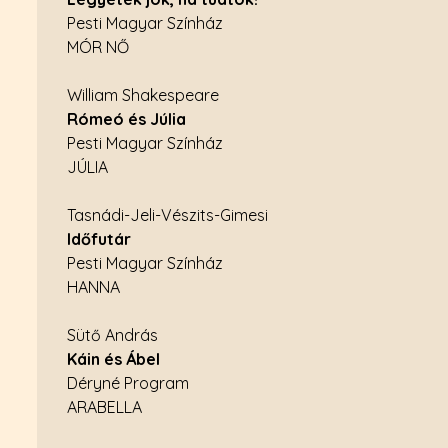
Pesti Magyar Színház
MÓR NŐ
William Shakespeare
Rómeó és Júlia
Pesti Magyar Színház
JÚLIA
Tasnádi-Jeli-Vészits-Gimesi
Időfutár
Pesti Magyar Színház
HANNA
Sütő András
Káin és Ábel
Déryné Program
ARABELLA