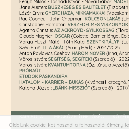
Fenyő Miklós - Tasnádi István - Novai Gábor:
MADE 
Jane Austen:
BÜSZKESÉG ÉS BALÍTÉLET
(Elizabeth
Lázár Ervin:
GYERE HAZA, MIKKAMAKKA!
(Vacskama
Ray Cooney - John Chapman:
KÖLCSÖNLAKÁS
(Li
Christopher Hampton:
VESZEDELMES VISZONYOK
Agatha Christie:
AZ ACKROYD-GYILKOSSÁG
(Flora
Claude Magnier:
OSCAR
(Colette, Barnier lánya, Col
Varga-Huszti Máté - Tóth Kata:
SZENTKIRÁLYFI
(Lu
Szép Ernő:
LILA ÁKÁC
(Arany Hédi)
- 2024/2025
Anton Pavlovics Csehov:
HÁROM NŐVÉR
(Irina, And
Vörös István:
SEGÍTSÉG, SEGÍTEK!
(Szereplő)
- 202
Vörös István:
KVANTUMTORNA
(Őz, társulatvezető
PRÓBAÚT
ETŰDÖK PÁSKÁNDIRA
HATALOM - KARRIER – BUKÁS
(Kiváncsi Hercegnő, T
Katona József:
„BÁNK-MISSZIÓ”
(Szereplő)
- 2017
KAPCSOLAT
MEGKÖZELÍTHETŐSÉG
KÖZÉR
Oldalunk cookie-kat használ a felhasználói élmény fo