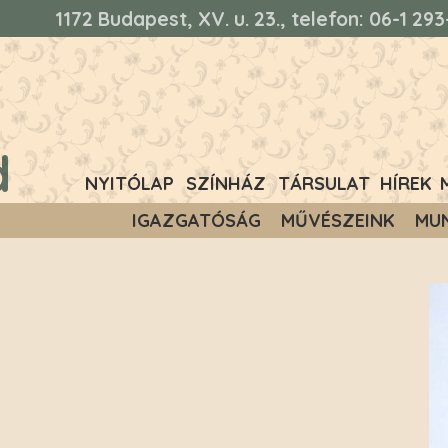
1172 Budapest, XV. u. 23., telefon: 06-1 2
d
NYITÓLAP
SZÍNHÁZ
TÁRSULAT
HÍREK
IGAZGATÓSÁG
MŰVÉSZEINK
MU