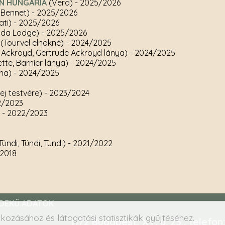
IN HUNGÁRIA
(Vera)
- 2025/2026
 Bennet)
- 2025/2026
ti)
- 2025/2026
nda Lodge)
- 2025/2026
(Tourvel elnökné)
- 2024/2025
 Ackroyd, Gertrude Ackroyd lánya)
- 2024/2025
ette, Barnier lánya)
- 2024/2025
na)
- 2024/2025
rej testvére)
- 2023/2024
2/2023
)
- 2022/2023
ündi, Tündi, Tündi)
- 2021/2022
/2018
DEKŰ ADATOK
kozásához és látogatási statisztikák gyűjtéséhez.
1172 Budapest, XV. u. 23., telefo