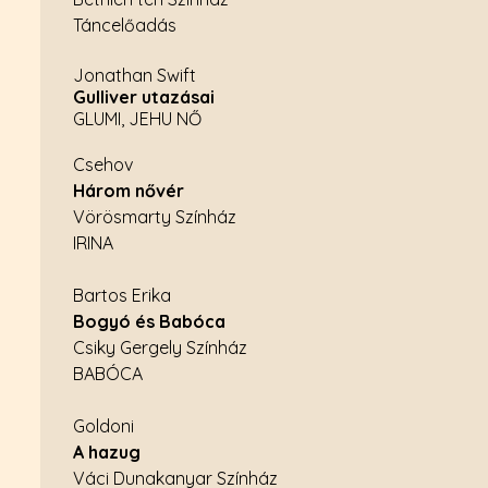
Táncelőadás
Jonathan Swift
Gulliver utazásai
GLUMI, JEHU NŐ
Csehov
Három nővér
Vörösmarty Színház
IRINA
Bartos Erika
Bogyó és Babóca
Csiky Gergely Színház
BABÓCA
Goldoni
A hazug
Váci Dunakanyar Színház