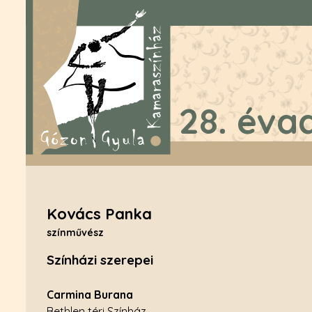
28. éva
Kovács Panka
színművész
Színházi szerepei
Carmina Burana
Bethlen téri Színház