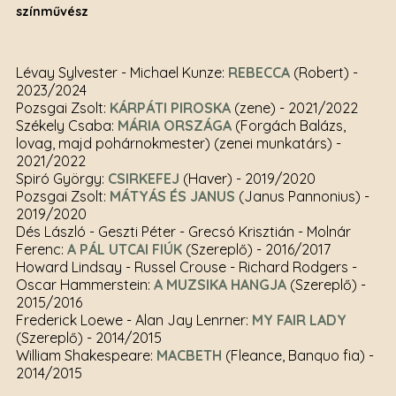
színművész
Lévay Sylvester - Michael Kunze:
REBECCA
(Robert)
-
2023/2024
Pozsgai Zsolt:
KÁRPÁTI PIROSKA
(zene)
- 2021/2022
Székely Csaba:
MÁRIA ORSZÁGA
(Forgách Balázs,
lovag, majd pohárnokmester) (zenei munkatárs)
-
2021/2022
Spiró György:
CSIRKEFEJ
(Haver)
- 2019/2020
Pozsgai Zsolt:
MÁTYÁS ÉS JANUS
(Janus Pannonius)
-
2019/2020
Dés László - Geszti Péter - Grecsó Krisztián - Molnár
Ferenc:
A PÁL UTCAI FIÚK
(Szereplő)
- 2016/2017
Howard Lindsay - Russel Crouse - Richard Rodgers -
Oscar Hammerstein:
A MUZSIKA HANGJA
(Szereplő)
-
2015/2016
Frederick Loewe - Alan Jay Lenrner:
MY FAIR LADY
(Szereplő)
- 2014/2015
William Shakespeare:
MACBETH
(Fleance, Banquo fia)
-
2014/2015