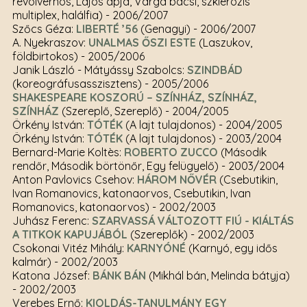
revolverhõs, Lajos apja, Varga bácsi, szklerózis
multiplex, halálfia)
- 2006/2007
Szőcs Géza:
LIBERTÉ ’56
(Genagyi)
- 2006/2007
A. Nyekraszov:
UNALMAS ŐSZI ESTE
(Laszukov,
földbirtokos)
- 2005/2006
Janik László - Mátyássy Szabolcs:
SZINDBÁD
(koreográfusasszisztens)
- 2005/2006
SHAKESPEARE KOSZORÚ – SZÍNHÁZ, SZÍNHÁZ,
SZÍNHÁZ
(Szereplő, Szereplő)
- 2004/2005
Örkény István:
TÓTÉK
(A lajt tulajdonos)
- 2004/2005
Örkény István:
TÓTÉK
(A lajt tulajdonos)
- 2003/2004
Bernard-Marie Koltès:
ROBERTO ZUCCO
(Második
rendőr, Második börtönőr, Egy felügyelő)
- 2003/2004
Anton Pavlovics Csehov:
HÁROM NŐVÉR
(Csebutikin,
Ivan Romanovics, katonaorvos, Csebutikin, Ivan
Romanovics, katonaorvos)
- 2002/2003
Juhász Ferenc:
SZARVASSÁ VÁLTOZOTT FIÚ - KIÁLTÁS
A TITKOK KAPUJÁBÓL
(Szereplők)
- 2002/2003
Csokonai Vitéz Mihály:
KARNYÓNÉ
(Karnyó, egy idős
kalmár)
- 2002/2003
Katona József:
BÁNK BÁN
(Mikhál bán, Melinda bátyja)
- 2002/2003
Verebes Ernő:
KIOLDÁS-TANULMÁNY EGY