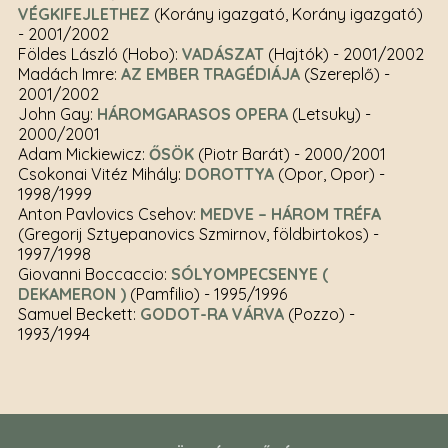
VÉGKIFEJLETHEZ
(Korány igazgató, Korány igazgató)
- 2001/2002
Földes László (Hobo):
VADÁSZAT
(Hajtók)
- 2001/2002
Madách Imre:
AZ EMBER TRAGÉDIÁJA
(Szereplő)
-
2001/2002
John Gay:
HÁROMGARASOS OPERA
(Letsuky)
-
2000/2001
Adam Mickiewicz:
ŐSÖK
(Piotr Barát)
- 2000/2001
Csokonai Vitéz Mihály:
DOROTTYA
(Opor, Opor)
-
1998/1999
Anton Pavlovics Csehov:
MEDVE – HÁROM TRÉFA
(Gregorij Sztyepanovics Szmirnov, földbirtokos)
-
1997/1998
Giovanni Boccaccio:
SÓLYOMPECSENYE (
DEKAMERON )
(Pamfilio)
- 1995/1996
Samuel Beckett:
GODOT-RA VÁRVA
(Pozzo)
-
1993/1994