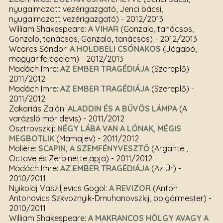
nyugalmazott vezérigazgató, Jenci bácsi,
nyugalmazott vezérigazgató)
- 2012/2013
William Shakespeare:
A VIHAR
(Gonzalo, tanácsos,
Gonzalo, tanácsos, Gonzalo, tanácsos)
- 2012/2013
Weöres Sándor:
A HOLDBELI CSÓNAKOS
(Jégapó,
magyar fejedelem)
- 2012/2013
Madách Imre:
AZ EMBER TRAGÉDIÁJA
(Szereplő)
-
2011/2012
Madách Imre:
AZ EMBER TRAGÉDIÁJA
(Szereplő)
-
2011/2012
Zakariás Zalán:
ALADDIN ÉS A BŰVÖS LÁMPA
(A
varázsló mór devis)
- 2011/2012
Osztrovszkij:
NÉGY LÁBA VAN A LÓNAK, MÉGIS
MEGBOTLIK
(Mamajev)
- 2011/2012
Molière:
SCAPIN, A SZEMFÉNYVESZTŐ
(Argante ,
Octave és Zerbinette apja)
- 2011/2012
Madách Imre:
AZ EMBER TRAGÉDIÁJA
(Az Úr)
-
2010/2011
Nyikolaj Vasziljevics Gogol:
A REVIZOR
(Anton
Antonovics Szkvoznyik-Dmuhanovszkij, polgármester)
-
2010/2011
William Shakespeare:
A MAKRANCOS HÖLGY AVAGY A