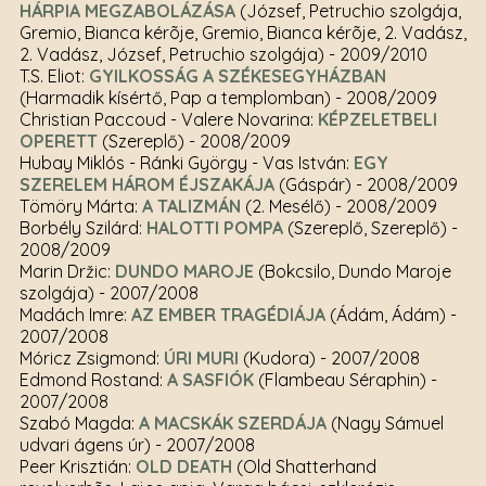
HÁRPIA MEGZABOLÁZÁSA
(József, Petruchio szolgája,
Gremio, Bianca kérõje, Gremio, Bianca kérõje, 2. Vadász,
2. Vadász, József, Petruchio szolgája)
- 2009/2010
T.S. Eliot:
GYILKOSSÁG A SZÉKESEGYHÁZBAN
(Harmadik kísértő, Pap a templomban)
- 2008/2009
Christian Paccoud - Valere Novarina:
KÉPZELETBELI
OPERETT
(Szereplő)
- 2008/2009
Hubay Miklós - Ránki György - Vas István:
EGY
SZERELEM HÁROM ÉJSZAKÁJA
(Gáspár)
- 2008/2009
Tömöry Márta:
A TALIZMÁN
(2. Mesélő)
- 2008/2009
Borbély Szilárd:
HALOTTI POMPA
(Szereplő, Szereplő)
-
2008/2009
Marin Držic:
DUNDO MAROJE
(Bokcsilo, Dundo Maroje
szolgája)
- 2007/2008
Madách Imre:
AZ EMBER TRAGÉDIÁJA
(Ádám, Ádám)
-
2007/2008
Móricz Zsigmond:
ÚRI MURI
(Kudora)
- 2007/2008
Edmond Rostand:
A SASFIÓK
(Flambeau Séraphin)
-
2007/2008
Szabó Magda:
A MACSKÁK SZERDÁJA
(Nagy Sámuel
udvari ágens úr)
- 2007/2008
Peer Krisztián:
OLD DEATH
(Old Shatterhand