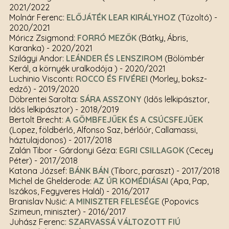
2021/2022
Molnár Ferenc:
ELŐJÁTÉK LEAR KIRÁLYHOZ
(Tűzoltó)
-
2020/2021
Móricz Zsigmond:
FORRÓ MEZŐK
(Bátky, Ábris,
Karanka)
- 2020/2021
Szilágyi Andor:
LEÁNDER ÉS LENSZIROM
(Bölömbér
Kerál, a környék uralkodója )
- 2020/2021
Luchinio Visconti:
ROCCO ÉS FIVÉREI
(Morley, boksz-
edző)
- 2019/2020
Döbrentei Sarolta:
SÁRA ASSZONY
(Idős lelkipásztor,
Idős lelkipásztor)
- 2018/2019
Bertolt Brecht:
A GÖMBFEJŰEK ÉS A CSÚCSFEJŰEK
(Lopez, földbérlő, Alfonso Saz, bérlőúr, Callamassi,
háztulajdonos)
- 2017/2018
Zalán Tibor - Gárdonyi Géza:
EGRI CSILLAGOK
(Cecey
Péter)
- 2017/2018
Katona József:
BÁNK BÁN
(Tiborc, paraszt)
- 2017/2018
Michel de Ghelderode:
AZ ÚR KOMÉDIÁSAI
(Apa, Pap,
Iszákos, Fegyveres Halál)
- 2016/2017
Branislav Nušić:
A MINISZTER FELESÉGE
(Popovics
Szimeun, miniszter)
- 2016/2017
Juhász Ferenc:
SZARVASSÁ VÁLTOZOTT FIÚ