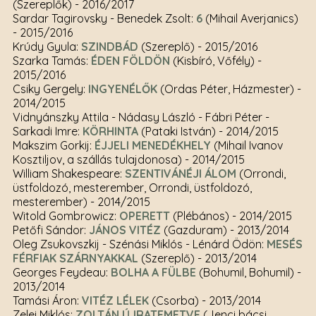
(Szereplők)
- 2016/2017
Sardar Tagirovsky - Benedek Zsolt:
6
(Mihail Averjanics)
- 2015/2016
Krúdy Gyula:
SZINDBÁD
(Szereplő)
- 2015/2016
Szarka Tamás:
ÉDEN FÖLDÖN
(Kisbíró, Vőfély)
-
2015/2016
Csiky Gergely:
INGYENÉLŐK
(Ordas Péter, Házmester)
-
2014/2015
Vidnyánszky Attila - Nádasy László - Fábri Péter -
Sarkadi Imre:
KÖRHINTA
(Pataki István)
- 2014/2015
Makszim Gorkij:
ÉJJELI MENEDÉKHELY
(Mihail Ivanov
Kosztiljov, a szállás tulajdonosa)
- 2014/2015
William Shakespeare:
SZENTIVÁNÉJI ÁLOM
(Orrondi,
üstfoldozó, mesterember, Orrondi, üstfoldozó,
mesterember)
- 2014/2015
Witold Gombrowicz:
OPERETT
(Plébános)
- 2014/2015
Petőfi Sándor:
JÁNOS VITÉZ
(Gazduram)
- 2013/2014
Oleg Zsukovszkij - Szénási Miklós - Lénárd Ödön:
MESÉS
FÉRFIAK SZÁRNYAKKAL
(Szereplő)
- 2013/2014
Georges Feydeau:
BOLHA A FÜLBE
(Bohumil, Bohumil)
-
2013/2014
Tamási Áron:
VITÉZ LÉLEK
(Csorba)
- 2013/2014
Zelei Miklós:
ZOLTÁN ÚJRATEMETVE
(Jenci bácsi,