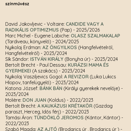
színművész
David Jakovljevic - Voltaire:
CANDIDE VAGY A
RADIKÁLIS OPTIMIZMUS
(Pap)
- 2025/2026
Marc Michel - Eugene Labiche:
OLASZ SZALMAKALAP
(Tardiveau, könyvelő)
- 2024/2025
Nyikolaj Erdman:
AZ ÖNGYILKOS
(Hangfelvételről,
Hangfelvételről)
- 2023/2024
Sík Sándor:
ISTVÁN KIRÁLY
(Bonyha úr)
- 2023/2024
Bertolt Brecht - Paul Dessau:
KURÁZSI MAMA ÉS
GYERMEKEI
(A szakács)
- 2023/2024
Nyikolaj Vasziljevics Gogol:
A REVIZOR
(Luka Lukics
Hlopov, tanfelügyelő)
- 2023/2024
Katona József:
BÁNK BÁN
(Királyi gyerekek nevelője)
-
2023/2024
Molière:
DON JUAN
(Koldus)
- 2022/2023
Bertolt Brecht:
A KAUKÁZUSI KRÉTAKÖR
(Gazdag
paraszt, Herceg, Idős férj)
- 2022/2023
Tamási Áron:
TÜNDÖKLŐ JEROMOS
(Kántor, Kántor)
-
2022/2023
Szabó Magda:
AZ AJTÓ
(Brodarics úr , Brodarics úr )
-