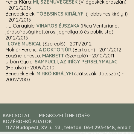
Fehér Klára:
MI, SZEMÜVEGESEK
(Világoskék oroszlán)
- 2012/2013
Benedek Elek:
TÖBBSINCS KIRÁLYFI
(Többsincs királyfi)
- 2012/2013
I. L. Caragiale:
VIHAROS ÉJSZAKA
(Rica Venturiano,
járásbírósági irattáros, joghallgató és publicista)
-
2012/2013
I LOVE MUSICAL
(Szereplő)
- 2011/2012
Molnár Ferenc:
A DOKTOR ÚR
(Bertalan)
- 2011/2012
Eugčne Ionesco:
MAKBETT
(Szereplő)
- 2010/2011
Urbán Gyula:
SAMPUCLI, AZ IRÍGY PERSELYMALAC
(Hétalvó)
- 2009/2010
Benedek Elek:
MIRKÓ KIRÁLYFI
(Játsszák, Játsszák)
-
2002/2003
KAPCSOLAT
MEGKÖZELÍTHETŐSÉG
KÖZÉRDEKŰ ADATOK
1172 Budapest, XV. u. 23., telefon: 06-1 293-1648, email:
szervezes@gozon.hu