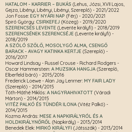
HATALOM - KARRIER – BUKÁS
(Lehus, Józsi, XVII Lajos,
Gejza, Libényi, Libényi, Libényi, Szereplő)
- 2021/2022
Jon Fosse:
EGY NYÁRI NAP
(Férj)
- 2020/2021
Spiró György:
CSIRKEFEJ
(Közeg)
- 2019/2020
SZERENCSÉS LEVENTE
(Levente királyfi)
- 2018/2019
SZERENCSÉNEK SZERENCSÉJE
(Levente királyfi)
-
2018/2019
A SZÓLÓ SZŐLŐ, MOSOLYGÓ ALMA, CSENGŐ
BARACK - AVAGY KATINKA KERTJE
(Szereplő)
-
2016/2017
Howard Lindsay - Russel Crouse - Richard Rodgers -
Oscar Hammerstein:
A MUZSIKA HANGJA
(Szereplő,
Elberfeld báró)
- 2015/2016
Frederick Loewe - Alan Jay Lenrner:
MY FAIR LADY
(Szereplő)
- 2014/2015
Tóth-Máthé Miklós:
A NAGYRAHIVATOTT
(Váradi
Márton)
- 2014/2015
VITÉZ PALKÓ ÉS TÜNDÉR ILONA
(Vitéz Palkó)
-
2014/2015
Kozma András:
MESE A NAPKIRÁLYRÓL ÉS A
HOLDKIRÁLYNŐRŐL
(Napkirály)
- 2013/2014
Benedek Elek:
MIRKÓ KIRÁLYFI
(Játsszák)
- 2013/2014