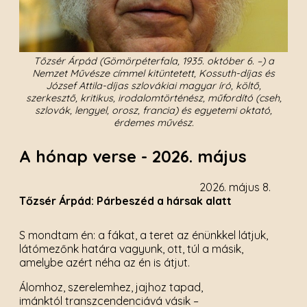
Tőzsér Árpád (Gömörpéterfala, 1935. október 6. –) a
Nemzet Művésze címmel kitüntetett, Kossuth-díjas és
József Attila-díjas szlovákiai magyar író, költő,
szerkesztő, kritikus, irodalomtörténész, műfordító (cseh,
szlovák, lengyel, orosz, francia) és egyetemi oktató,
érdemes művész.
A hónap verse - 2026. május
2026. május 8.
Tőzsér Árpád: Párbeszéd a hársak alatt
S mondtam én: a fákat, a teret az énünkkel látjuk,
látómezőnk határa vagyunk, ott, túl a másik,
amelybe azért néha az én is átjut.
Álomhoz, szerelemhez, jajhoz tapad,
imánktól transzcendenciává vásik –