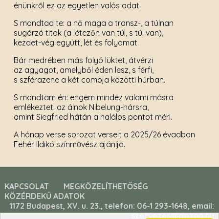
énünkről ez az egyetlen valós adat.
S mondtad te: a nő maga a transz-, a túlnan
sugárzó titok (a létezőn van túl, s túl van),
kezdet-vég együtt, lét és folyamat.
Bár medrében más folyó lüktet, átvérzi
az agyagot, amelyből éden lesz, s férfi,
s szférazene a két combja közötti húrban.
S mondtam én: engem mindez valami másra
emlékeztet: az álnok Nibelung-hársra,
amint Siegfried hátán a halálos pontot méri.
A hónap verse sorozat verseit a 2025/26 évadban
Fehér Ildikó színművész ajánlja.
KAPCSOLAT
MEGKÖZELÍTHETŐSÉG
KÖZÉRDEKŰ ADATOK
1172 Budapest, XV. u. 23., telefon: 06-1 293-1648, email:
szervezes@gozon.hu