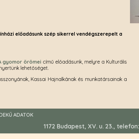
ínházi előadásunk szép sikerrel vendégszerepelt a
A gyomor örömei
című előadásunk, melyre a Kulturális
nyertünk lehetőséget.
 asszonyának, Kassai Hajnalkának és munkatársainak a
DEKŰ ADATOK
1172 Budapest, XV. u. 23., telefo