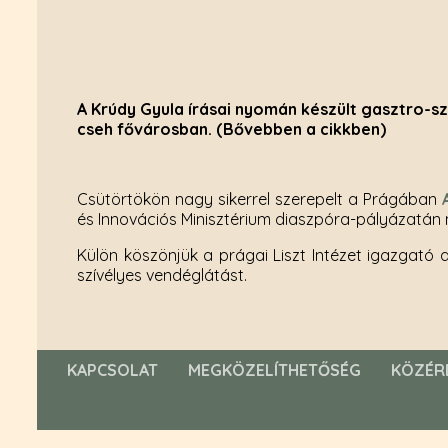
A Krúdy Gyula írásai nyomán készült gasztro-sz
cseh fővárosban. (Bővebben a cikkben)
Csütörtökön nagy sikerrel szerepelt a Prágában
és Innovációs Minisztérium diaszpóra-pályázatán 
Külön köszönjük a prágai Liszt Intézet igazgató
szívélyes vendéglátást.
KAPCSOLAT
MEGKÖZELÍTHETŐSÉG
KÖZÉR