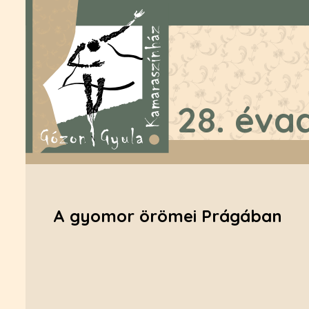
28. éva
A gyomor örömei Prágában