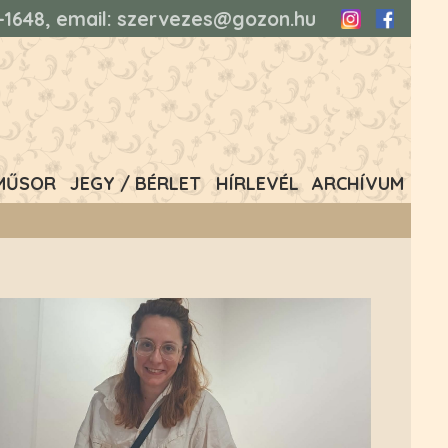
93-1648, email: szervezes@gozon.hu
Instagram
Faceboo
MŰSOR
JEGY / BÉRLET
HÍRLEVÉL
ARCHÍVUM