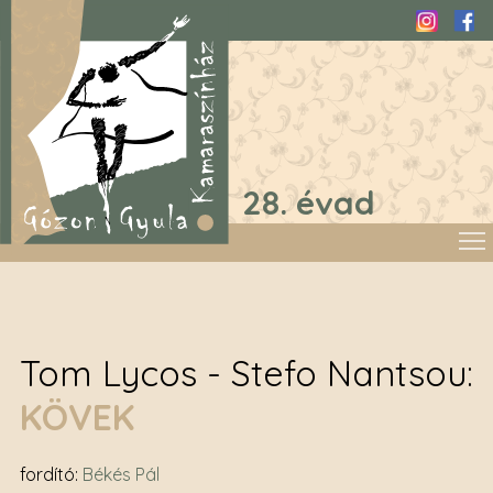
Instagra
Fac
28. évad
Tom Lycos - Stefo Nantsou
KÖVEK
fordító
:
Békés Pál