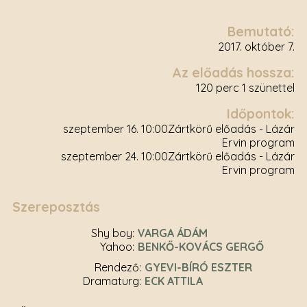
Bemutató:
2017. október 7.
Az előadás hossza:
120 perc 1 szünettel
Időpontok:
szeptember 16. 10:00
Zártkörű előadás - Lázár
Ervin program
szeptember 24. 10:00
Zártkörű előadás - Lázár
Ervin program
Szereposztás
Shy boy
VARGA ÁDÁM
Yahoo
BENKŐ-KOVÁCS GERGŐ
rendező
GYEVI-BÍRÓ ESZTER
dramaturg
ECK ATTILA