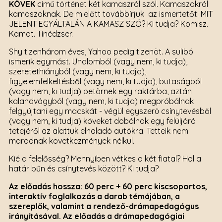
KÖVEK
című történet két kamaszról szól. Kamaszokról
kamaszoknak. De mielőtt továbbírjuk az ismertetőt: MIT
JELENT EGYÁLTALÁN A KAMASZ SZÓ? Ki tudja? Komisz.
Kamat. Tinédzser.
Shy tizenhárom éves, Yahoo pedig tizenöt. A suliból
ismerik egymást. Unalomból (vagy nem, ki tudja),
szeretethiányból (vagy nem, ki tudja),
figyelemfelkeltésből (vagy nem, ki tudja), butaságból
(vagy nem, ki tudja) betörnek egy raktárba, aztán
kalandvágyból (vagy nem, ki tudja) megpróbálnak
felgyújtani egy macskát - végül egyszerű csínytevésből
(vagy nem, ki tudja) köveket dobálnak egy felüljáró
tetejéről az alattuk elhaladó autókra. Tetteik nem
maradnak következmények nélkül.
Kié a felelősség? Mennyiben vétkes a két fiatal? Hol a
határ bűn és csínytevés között? Ki tudja?
Az előadás hossza: 60 perc + 60 perc kiscsoportos,
interaktív foglalkozás a darab témájában, a
szereplők, valamint a rendező-drámapedagógus
irányításával. Az előadás a drámapedagógiai