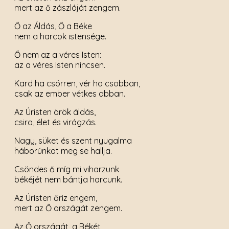
mert az ő zászlóját zengem.
Ő az Áldás, Ő a Béke
nem a harcok istensége.
Ő nem az a véres Isten:
az a véres Isten nincsen.
Kard ha csörren, vér ha csobban,
csak az ember vétkes abban.
Az Úristen örök áldás,
csira, élet és virágzás.
Nagy, süket és szent nyugalma
háborúnkat meg se hallja.
Csöndes ő míg mi viharzunk
békéjét nem bántja harcunk.
Az Úristen őriz engem,
mert az Ő országát zengem.
Az Ő országát, a Békét,