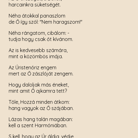
harcainkra süketségét.
Néha átokkal panaszlom
de Ő így szól: "Nem haragszom!"
Néha rángatom, cibálom: -
tudja hogy csak őt kívánom.
Az is kedvesebb számára,
mint a közömbös imája.
Az Úristenőriz engem
mert az Ő zászlóját zengem.
Hogy daloljak más éneket,
mint amit Ő ajkamra tett?
Tőle, Hozzá minden átkom:
hang vagyok az Ő szájában.
Lázas hang talán magában:
kell a szent Harmóniában.
S kell, hogy az Úr áldja, védje